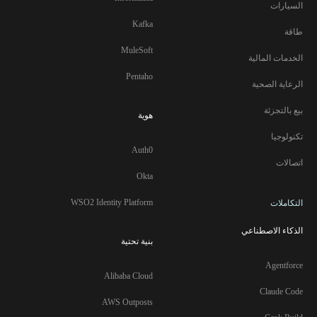
السيارات
Kafka
طاقة
MuleSoft
الخدمات المالية
Pentaho
الرعاية الصحية
بيع بالتجزئة
هوية
تكنولوجيا
Auth0
اتصالات
Okta
WSO2 Identity Platform
التكاملات
الذكاء الاصطناعي
بنية تحتية
Agentforce
Alibaba Cloud
Claude Code
AWS Outposts