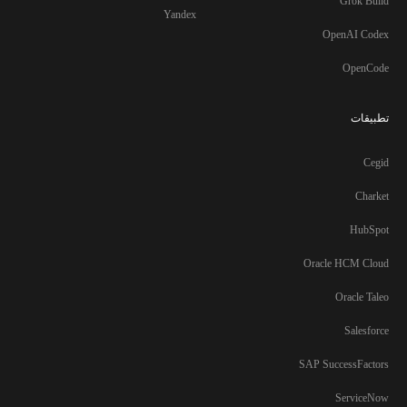
Grok Build
Yandex
OpenAI Codex
OpenCode
تطبيقات
Cegid
Charket
HubSpot
Oracle HCM Cloud
Oracle Taleo
Salesforce
SAP SuccessFactors
ServiceNow