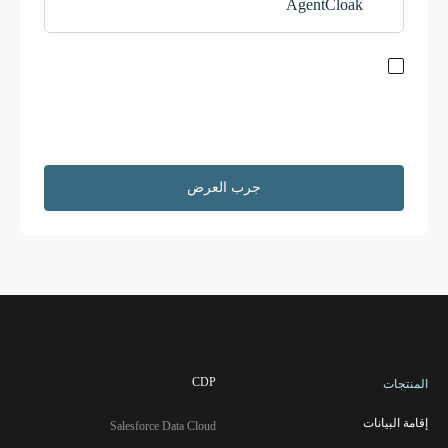
AgentCloak
إبْقَ ابق على تواصل مع أنظمة البيانات العالمية. اشترك في نشرتنا
الإخبارية. بإرسال هذا النموذج ، فإنك تقر
بشروط الخدمة
و
سياسة
الخصوصية.
لن نشارك معلوماتك وسنحذفها عند الطلب. بالإضافة إلى ذلك،
أوافق على إرسال معلومات الاتصال الخاصة بي، بما في ذلك بريدي
الإلكتروني، إلى كوبادو وسيلزفورس لمتابعة اهتماماتك.
CDP
المنتجات
إقامة البيانات
Salesforce Data Cloud