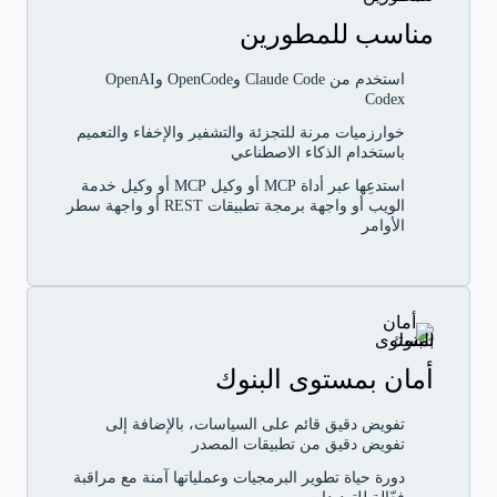
مناسب للمطورين
استخدم من Claude Code وOpenCode وOpenAI
Codex
خوارزميات مرنة للتجزئة والتشفير والإخفاء والتعميم
باستخدام الذكاء الاصطناعي
استدعِها عبر أداة MCP أو وكيل MCP أو وكيل خدمة
الويب أو واجهة برمجة تطبيقات REST أو واجهة سطر
الأوامر
أمان بمستوى البنوك
تفويض دقيق قائم على السياسات، بالإضافة إلى
تفويض دقيق من تطبيقات المصدر
دورة حياة تطوير البرمجيات وعملياتها آمنة مع مراقبة