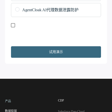
AgentCloak AI代理数据泄露防护
订阅我们的时事通讯，随时了解全球数据法规。 提交此表格即表示
您认可
服务条款
和
隐私政策。
我们不会分享您的信息，并将根据要
求删除您的信息。此外，我同意将我的联系信息（包括电子邮件地
址）提供给 Copado 和 Salesforce，以便我们跟进您的兴趣。
CDP
产品
数据驻留
Salesforce Data Cloud