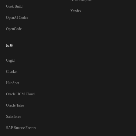
Grok Build
Yandex
OpenAI Codex
OpenCode
应用
Cegid
Charket
HubSpot
Oracle HCM Cloud
Oracle Taleo
Salesforce
SAP SuccessFactors